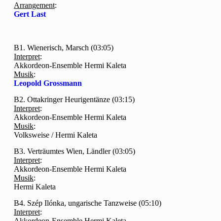
Arrangement
:
Gert Last
B1. Wienerisch, Marsch (03:05)
Interpret
:
Akkordeon-Ensemble Hermi Kaleta
Musik
:
Leopold Grossmann
B2. Ottakringer Heurigentänze (03:15)
Interpret
:
Akkordeon-Ensemble Hermi Kaleta
Musik
:
Volksweise / Hermi Kaleta
B3. Verträumtes Wien, Ländler (03:05)
Interpret
:
Akkordeon-Ensemble Hermi Kaleta
Musik
:
Hermi Kaleta
B4. Szép Ilónka, ungarische Tanzweise (05:10)
Interpret
:
Akkordeon-Ensemble Hermi Kaleta