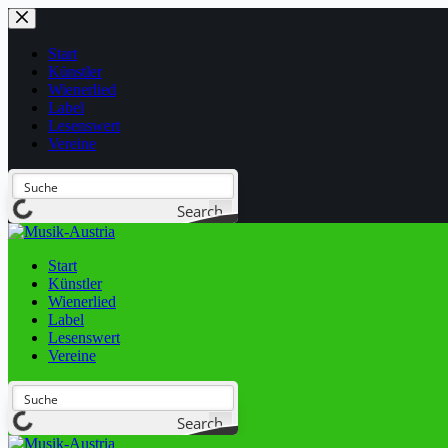
Start
Künstler
Wienerlied
Label
Lesenswert
Vereine
Search
Start
Künstler
Wienerlied
Label
Lesenswert
Vereine
Search