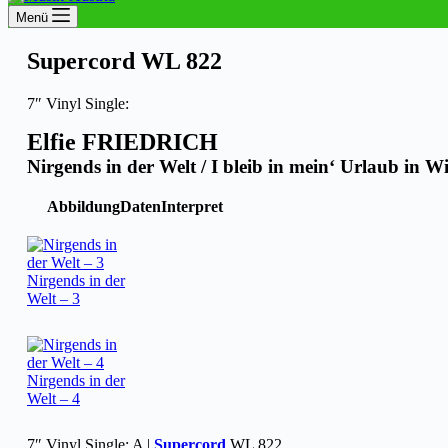
Menü
Supercord WL 822
7″ Vinyl Single:
Elfie FRIEDRICH
Nirgends in der Welt / I bleib in mein‘ Urlaub in W
Abbildung
Daten
Interpret
Nirgends in der
Welt – 3
Nirgends in der
Welt – 4
7″ Vinyl Single: A |
Supercord
WL 822