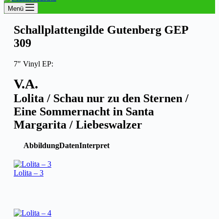
Menü
Schallplattengilde Gutenberg GEP
309
7″ Vinyl EP:
V.A.
Lolita / Schau nur zu den Sternen /
Eine Sommernacht in Santa
Margarita / Liebeswalzer
Abbildung
Daten
Interpret
Lolita – 3