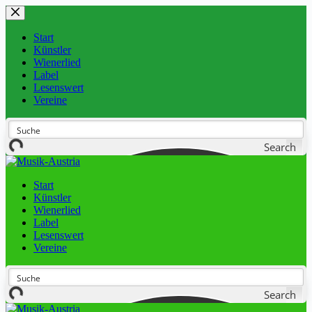
Start
Künstler
Wienerlied
Label
Lesenswert
Vereine
Search
Start
Künstler
Wienerlied
Label
Lesenswert
Vereine
Search