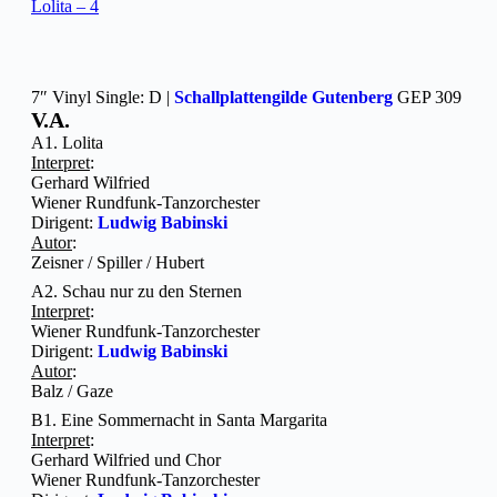
Lolita – 4
7″ Vinyl Single: D |
Schallplattengilde Gutenberg
GEP 309
V.A.
A1. Lolita
Interpret
:
Gerhard Wilfried
Wiener Rundfunk-Tanzorchester
Dirigent:
Ludwig Babinski
Autor
:
Zeisner / Spiller / Hubert
A2. Schau nur zu den Sternen
Interpret
:
Wiener Rundfunk-Tanzorchester
Dirigent:
Ludwig Babinski
Autor
:
Balz / Gaze
B1. Eine Sommernacht in Santa Margarita
Interpret
:
Gerhard Wilfried und Chor
Wiener Rundfunk-Tanzorchester