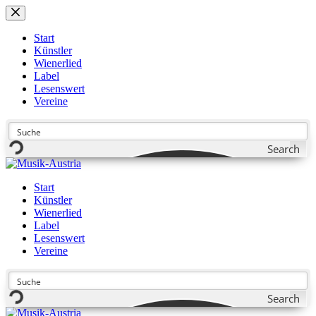
Zum
Inhalt
springen
Start
Künstler
Wienerlied
Label
Lesenswert
Vereine
Search
Start
Künstler
Wienerlied
Label
Lesenswert
Vereine
Search