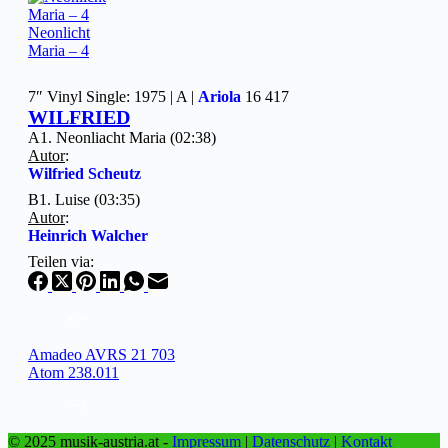
Neonlicht
Maria – 4
7″ Vinyl Single: 1975 | A |
Ariola
16 417
WILFRIED
A1. Neonliacht Maria (02:38)
Autor
:
Wilfried Scheutz
B1. Luise (03:35)
Autor
:
Heinrich Walcher
Teilen via:
Amadeo AVRS 21 703
Atom 238.011
© 2025 musik-austria.at -
Impressum
|
Datenschutz
|
Kontakt