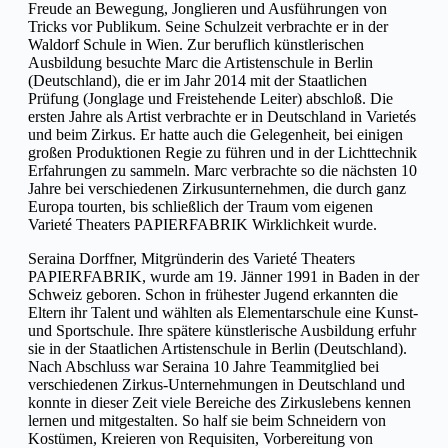
Freude an Bewegung, Jonglieren und Ausführungen von
Tricks vor Publikum. Seine Schulzeit verbrachte er in der
Waldorf Schule in Wien. Zur beruflich künstlerischen
Ausbildung besuchte Marc die Artistenschule in Berlin
(Deutschland), die er im Jahr 2014 mit der Staatlichen
Prüfung (Jonglage und Freistehende Leiter) abschloß. Die
ersten Jahre als Artist verbrachte er in Deutschland in Varietés
und beim Zirkus. Er hatte auch die Gelegenheit, bei einigen
großen Produktionen Regie zu führen und in der Lichttechnik
Erfahrungen zu sammeln. Marc verbrachte so die nächsten 10
Jahre bei verschiedenen Zirkusunternehmen, die durch ganz
Europa tourten, bis schließlich der Traum vom eigenen
Varieté Theaters PAPIERFABRIK Wirklichkeit wurde.
Seraina Dorffner, Mitgründerin des Varieté Theaters
PAPIERFABRIK, wurde am 19. Jänner 1991 in Baden in der
Schweiz geboren. Schon in frühester Jugend erkannten die
Eltern ihr Talent und wählten als Elementarschule eine Kunst-
und Sportschule. Ihre spätere künstlerische Ausbildung erfuhr
sie in der Staatlichen Artistenschule in Berlin (Deutschland).
Nach Abschluss war Seraina 10 Jahre Teammitglied bei
verschiedenen Zirkus-Unternehmungen in Deutschland und
konnte in dieser Zeit viele Bereiche des Zirkuslebens kennen
lernen und mitgestalten. So half sie beim Schneidern von
Kostümen, Kreieren von Requisiten, Vorbereitung von