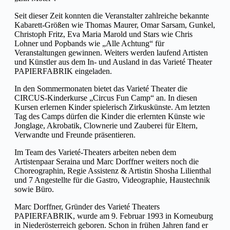
Seit dieser Zeit konnten die Veranstalter zahlreiche bekannte
Kabarett-Größen wie Thomas Maurer, Omar Sarsam, Gunkel,
Christoph Fritz, Eva Maria Marold und Stars wie Chris
Lohner und Popbands wie „Alle Achtung“ für
Veranstaltungen gewinnen. Weiters werden laufend Artisten
und Künstler aus dem In- und Ausland in das Varieté Theater
PAPIERFABRIK eingeladen.
In den Sommermonaten bietet das Varieté Theater die
CIRCUS-Kinderkurse „Circus Fun Camp“ an. In diesen
Kursen erlernen Kinder spielerisch Zirkuskünste. Am letzten
Tag des Camps dürfen die Kinder die erlernten Künste wie
Jonglage, Akrobatik, Clownerie und Zauberei für Eltern,
Verwandte und Freunde präsentieren.
Im Team des Varieté-Theaters arbeiten neben dem
Artistenpaar Seraina und Marc Dorffner weiters noch die
Choreographin, Regie Assistenz & Artistin Shosha Lilienthal
und 7 Angestellte für die Gastro, Videographie, Haustechnik
sowie Büro.
Marc Dorffner, Gründer des Varieté Theaters
PAPIERFABRIK, wurde am 9. Februar 1993 in Korneuburg
in Niederösterreich geboren. Schon in frühen Jahren fand er