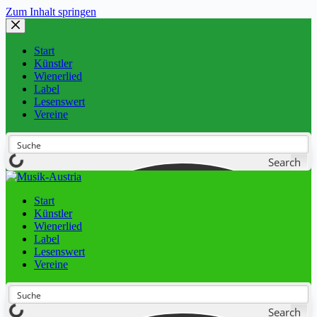
Zum Inhalt springen
Start
Künstler
Wienerlied
Label
Lesenswert
Vereine
Search
Start
Künstler
Wienerlied
Label
Lesenswert
Vereine
Search