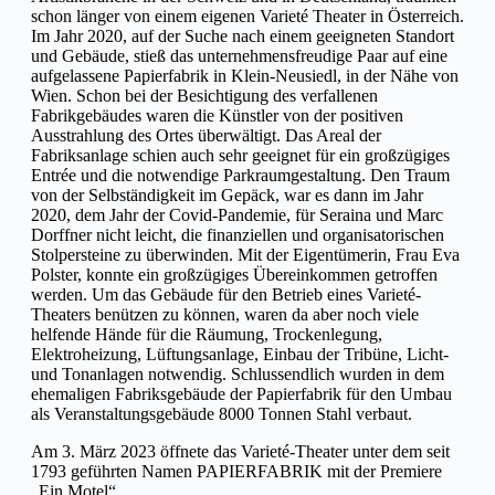
schon länger von einem eigenen Varieté Theater in Österreich.
Im Jahr 2020, auf der Suche nach einem geeigneten Standort
und Gebäude, stieß das unternehmensfreudige Paar auf eine
aufgelassene Papierfabrik in Klein-Neusiedl, in der Nähe von
Wien. Schon bei der Besichtigung des verfallenen
Fabrikgebäudes waren die Künstler von der positiven
Ausstrahlung des Ortes überwältigt. Das Areal der
Fabriksanlage schien auch sehr geeignet für ein großzügiges
Entrée und die notwendige Parkraumgestaltung. Den Traum
von der Selbständigkeit im Gepäck, war es dann im Jahr
2020, dem Jahr der Covid-Pandemie, für Seraina und Marc
Dorffner nicht leicht, die finanziellen und organisatorischen
Stolpersteine zu überwinden. Mit der Eigentümerin, Frau Eva
Polster, konnte ein großzügiges Übereinkommen getroffen
werden. Um das Gebäude für den Betrieb eines Varieté-
Theaters benützen zu können, waren da aber noch viele
helfende Hände für die Räumung, Trockenlegung,
Elektroheizung, Lüftungsanlage, Einbau der Tribüne, Licht-
und Tonanlagen notwendig. Schlussendlich wurden in dem
ehemaligen Fabriksgebäude der Papierfabrik für den Umbau
als Veranstaltungsgebäude 8000 Tonnen Stahl verbaut.
Am 3. März 2023 öffnete das Varieté-Theater unter dem seit
1793 geführten Namen PAPIERFABRIK mit der Premiere
„Ein Motel“.