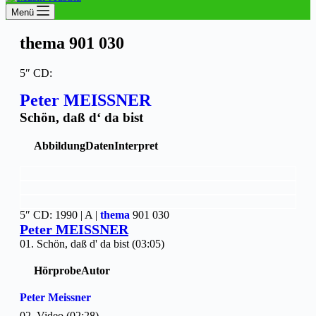
Menü
thema 901 030
5″ CD:
Peter MEISSNER
Schön, daß d‘ da bist
Abbildung
Daten
Interpret
5″ CD: 1990 | A |
thema
901 030
Peter MEISSNER
01. Schön, daß d' da bist (03:05)
Hörprobe
Autor
Peter Meissner
02. Video (02:28)