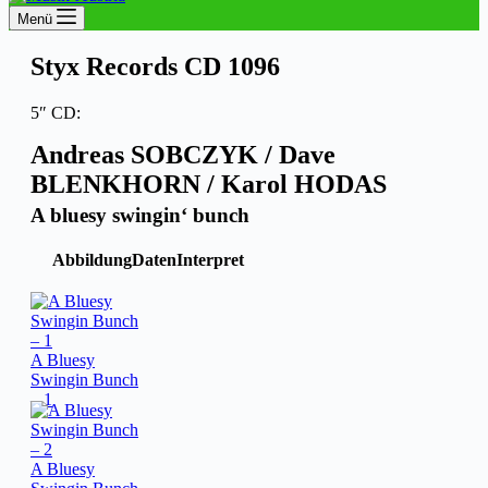
Menü
Styx Records CD 1096
5″ CD:
Andreas SOBCZYK / Dave
BLENKHORN / Karol HODAS
A bluesy swingin‘ bunch
Abbildung
Daten
Interpret
A Bluesy
Swingin Bunch
– 1
A Bluesy