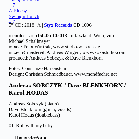
A Bluesy
Swingin Bunch
– 7
5″ CD: 2018 | A |
Styx Records
CD 1096
recorded: vom 04.-06.102018 im Jazzland, Wien, von
Michael Schallmayer
mixed: Felix Wustrak, www.studio-wustrak.de
mixed & mastered: Andreas Wingert, www.kokastudio.com
produced: Andreas Sobczyk & Dave Blenkhorn
Fotos: Constanze Hartenstein
Design: Christian Schmiedbauer, www.mondfaehre.net
Andreas SOBCZYK / Dave BLENKHORN /
Karol HODAS
Andreas Sobczyk (piano)
Dave Blenkhorn (guitar, vocals)
Karol Hodas (doublebass)
01. Roll with my baby
Hörprobe
Autor