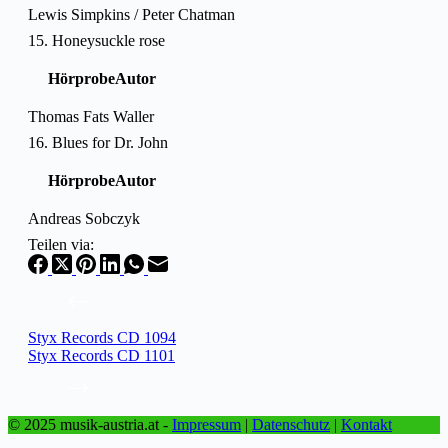
Lewis Simpkins / Peter Chatman
15. Honeysuckle rose
Hörprobe
Autor
Thomas Fats Waller
16. Blues for Dr. John
Hörprobe
Autor
Andreas Sobczyk
Teilen via:
Styx Records CD 1094
Styx Records CD 1101
© 2025 musik-austria.at -
Impressum
|
Datenschutz
|
Kontakt