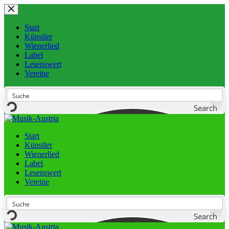
Start
Künstler
Wienerlied
Label
Lesenswert
Vereine
Search
Start
Künstler
Wienerlied
Label
Lesenswert
Vereine
Search