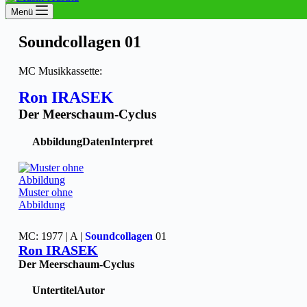
Menü
Soundcollagen 01
MC Musikkassette:
Ron IRASEK
Der Meerschaum-Cyclus
Abbildung
Daten
Interpret
Muster ohne
Abbildung
MC: 1977 | A |
Soundcollagen
01
Ron IRASEK
Der Meerschaum-Cyclus
Untertitel
Autor