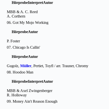
Hörprobe
Interpret
Autor
MBB & A. C. Reed
A. Corthern
06. Got My Mojo Working
Hörprobe
Autor
P. Foster
07. Chicago Is Callin'
Hörprobe
Autor
Gugolz,
Müller
, Pertiet, Toyfl / arr. Trauner, Chromy
08. Hoodoo Man
Hörprobe
Interpret
Autor
MBB & Axel Zwingenberger
R. Holloway
09. Money Ain't Reason Enough