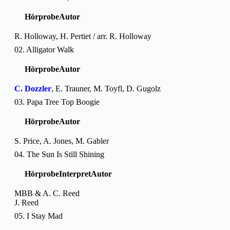
Hörprobe
Autor
R. Holloway, H. Pertiet / arr. R. Holloway
02. Alligator Walk
Hörprobe
Autor
C. Dozzler
, E. Trauner, M. Toyfl, D. Gugolz
03. Papa Tree Top Boogie
Hörprobe
Autor
S. Price, A. Jones, M. Gabler
04. The Sun Is Still Shining
Hörprobe
Interpret
Autor
MBB & A. C. Reed
J. Reed
05. I Stay Mad