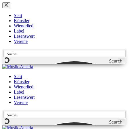
Zum
Inhalt
springen
Start
Künstler
Wienerlied
Label
Lesenswert
Vereine
Search
Start
Künstler
Wienerlied
Label
Lesenswert
Vereine
Search