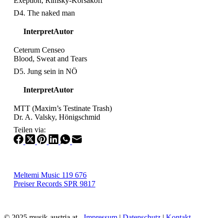
Exeption, Rimsky-Korsakoff
D4. The naked man
Interpret
Autor
Ceterum Censeo
Blood, Sweat and Tears
D5. Jung sein in NÖ
Interpret
Autor
MTT (Maxim’s Testinate Trash)
Dr. A. Valsky, Hönigschmid
Teilen via:
Meltemi Music 119 676
Preiser Records SPR 9817
© 2025 musik-austria.at -
Impressum
|
Datenschutz
|
Kontakt