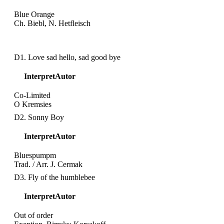
Blue Orange
Ch. Biebl, N. Hetfleisch
D1. Love sad hello, sad good bye
Interpret
Autor
Co-Limited
O Kremsies
D2. Sonny Boy
Interpret
Autor
Bluespumpm
Trad. / Arr. J. Cermak
D3. Fly of the humblebee
Interpret
Autor
Out of order