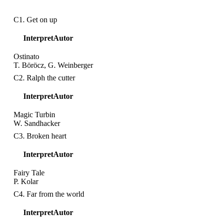
C1. Get on up
Interpret
Autor
Ostinato
T. Böröcz, G. Weinberger
C2. Ralph the cutter
Interpret
Autor
Magic Turbin
W. Sandhacker
C3. Broken heart
Interpret
Autor
Fairy Tale
P. Kolar
C4. Far from the world
Interpret
Autor