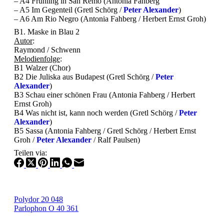
– A4 Frühling in San Remo (Antonia Fahberg
– A5 Im Gegenteil (Gretl Schörg /
Peter Alexander
)
– A6 Am Rio Negro (Antonia Fahberg / Herbert Ernst Groh)
B1. Maske in Blau 2
Autor
:
Raymond / Schwenn
Melodienfolge
:
B1 Walzer (Chor)
B2 Die Juliska aus Budapest (Gretl Schörg /
Peter
Alexander
)
B3 Schau einer schönen Frau (Antonia Fahberg / Herbert
Ernst Groh)
B4 Was nicht ist, kann noch werden (Gretl Schörg /
Peter
Alexander
)
B5 Sassa (Antonia Fahberg / Gretl Schörg / Herbert Ernst
Groh /
Peter Alexander
/ Ralf Paulsen)
Teilen via:
Polydor 20 048
Parlophon O 40 361