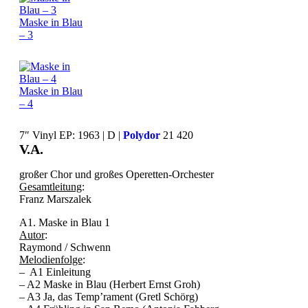
Maske in Blau
– 3
Maske in Blau
– 4
7″ Vinyl EP: 1963 | D |
Polydor
21 420
V.A.
großer Chor und großes Operetten-Orchester
Gesamtleitung
:
Franz Marszalek
A1. Maske in Blau 1
Autor
:
Raymond / Schwenn
Melodienfolge
:
– A1 Einleitung
– A2 Maske in Blau (Herbert Ernst Groh)
– A3 Ja, das Temp’rament (Gretl Schörg)