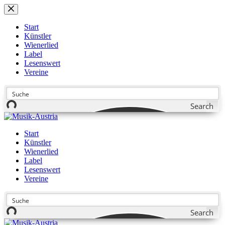
Zum
Inhalt
springen
Start
Künstler
Wienerlied
Label
Lesenswert
Vereine
Search
Start
Künstler
Wienerlied
Label
Lesenswert
Vereine
Search