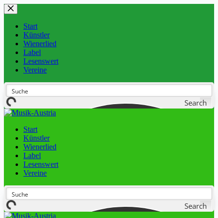
Start
Künstler
Wienerlied
Label
Lesenswert
Vereine
Search
Start
Künstler
Wienerlied
Label
Lesenswert
Vereine
Search