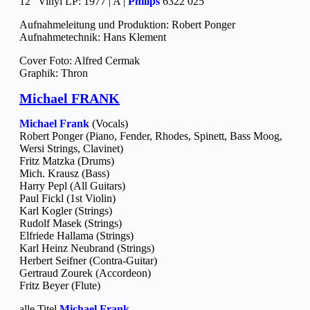
12″ Vinyl LP: 1977 | A |
Philips
6322 025
Aufnahmeleitung und Produktion: Robert Ponger
Aufnahmetechnik: Hans Klement
Cover Foto: Alfred Cermak
Graphik: Thron
Michael FRANK
Michael Frank
(Vocals)
Robert Ponger (Piano, Fender, Rhodes, Spinett, Bass Moog,
Wersi Strings, Clavinet)
Fritz Matzka (Drums)
Mich. Krausz (Bass)
Harry Pepl (All Guitars)
Paul Fickl (1st Violin)
Karl Kogler (Strings)
Rudolf Masek (Strings)
Elfriede Hallama (Strings)
Karl Heinz Neubrand (Strings)
Herbert Seifner (Contra-Guitar)
Gertraud Zourek (Accordeon)
Fritz Beyer (Flute)
alle Titel
Michael Frank