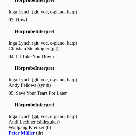
Hörprobe
Interpret
Inga Lynch (git, voc, e-piano, harp)
03. Howl
Hörprobe
Interpret
Inga Lynch (git, voc, e-piano, harp)
Christian Steinkogler (git)
04. I'll Take You Down
Hörprobe
Interpret
Inga Lynch (git, voc, e-piano, harp)
Andy Fellows (synth)
05. Save Your Tears For Later
Hörprobe
Interpret
Inga Lynch (git, voc, e-piano, harp)
Andi Lechner (slideguitar)
Wolfgang Kreuzer (b)
Peter Müller
(dr)