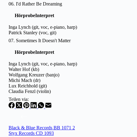
06. I'd Rather Be Dreaming
Hörprobe
Interpret
Inga Lynch (git, voc, e-piano, harp)
Patrick Stanley (voc, git)
07. Sometimes It Doesn't Matter
Hörprobe
Interpret
Inga Lynch (git, voc, e-piano, harp)
Walter Hof (kb)
Wolfgang Kreuzer (banjo)
Michi Mach (dr)
Lux Reichhold (git)
Claudia Fenzl (violin)
Teilen via:
Black & Blue Records BB 1071 2
Styx Records CD 1093