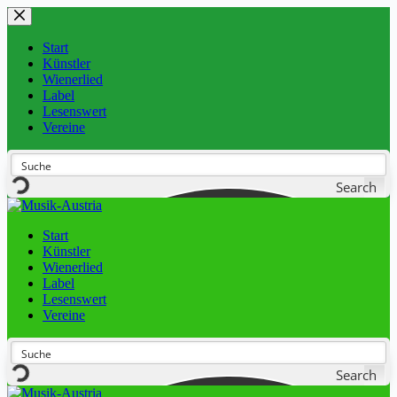
Start
Künstler
Wienerlied
Label
Lesenswert
Vereine
Search
Start
Künstler
Wienerlied
Label
Lesenswert
Vereine
Search