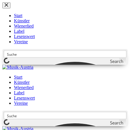
Zum
Inhalt
springen
Start
Künstler
Wienerlied
Label
Lesenswert
Vereine
Search
Start
Künstler
Wienerlied
Label
Lesenswert
Vereine
Search