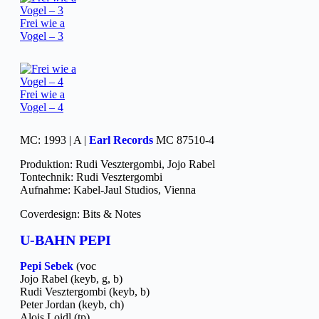
Frei wie a
Vogel – 3
Frei wie a
Vogel – 4
MC: 1993 | A |
Earl Records
MC 87510-4
Produktion: Rudi Vesztergombi, Jojo Rabel
Tontechnik: Rudi Vesztergombi
Aufnahme: Kabel-Jaul Studios, Vienna
Coverdesign: Bits & Notes
U-BAHN PEPI
Pepi Sebek
(voc
Jojo Rabel (keyb, g, b)
Rudi Vesztergombi (keyb, b)
Peter Jordan (keyb, ch)
Alois Loidl (tp)