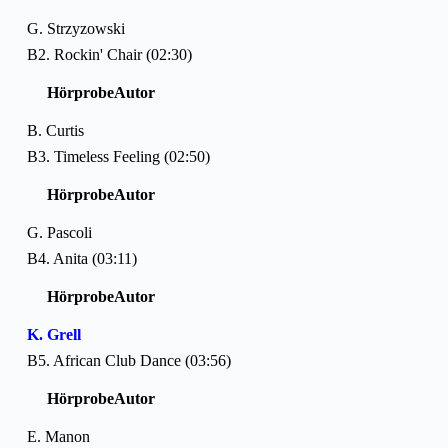
G. Strzyzowski
B2. Rockin' Chair (02:30)
Hörprobe
Autor
B. Curtis
B3. Timeless Feeling (02:50)
Hörprobe
Autor
G. Pascoli
B4. Anita (03:11)
Hörprobe
Autor
K. Grell
B5. African Club Dance (03:56)
Hörprobe
Autor
E. Manon