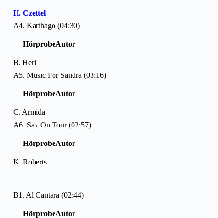
H. Czettel
A4. Karthago (04:30)
Hörprobe
Autor
B. Heri
A5. Music For Sandra (03:16)
Hörprobe
Autor
C. Armida
A6. Sax On Tour (02:57)
Hörprobe
Autor
K. Roberts
B1. Al Cantara (02:44)
Hörprobe
Autor