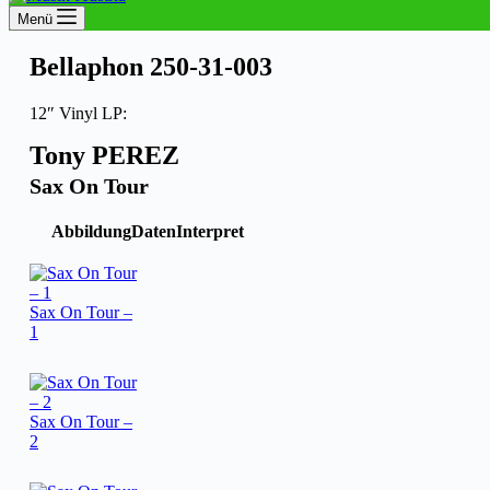
Menü
Bellaphon 250-31-003
12″ Vinyl LP:
Tony PEREZ
Sax On Tour
Abbildung
Daten
Interpret
Sax On Tour –
1
Sax On Tour –
2