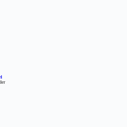
l
ler