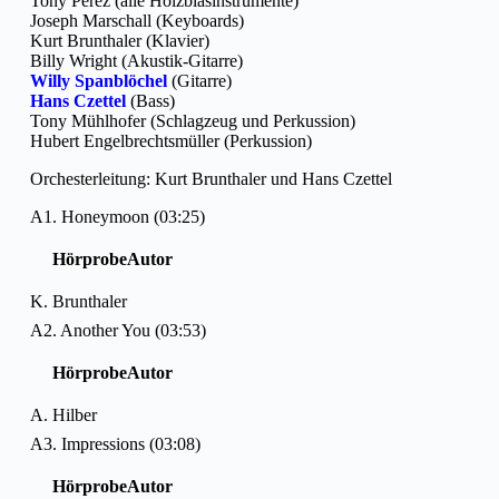
Tony Perez (alle Holzblasinstrumente)
Joseph Marschall (Keyboards)
Kurt Brunthaler (Klavier)
Billy Wright (Akustik-Gitarre)
Willy Spanblöchel
(Gitarre)
Hans Czettel
(Bass)
Tony Mühlhofer (Schlagzeug und Perkussion)
Hubert Engelbrechtsmüller (Perkussion)
Orchesterleitung: Kurt Brunthaler und Hans Czettel
A1. Honeymoon (03:25)
Hörprobe
Autor
K. Brunthaler
A2. Another You (03:53)
Hörprobe
Autor
A. Hilber
A3. Impressions (03:08)
Hörprobe
Autor