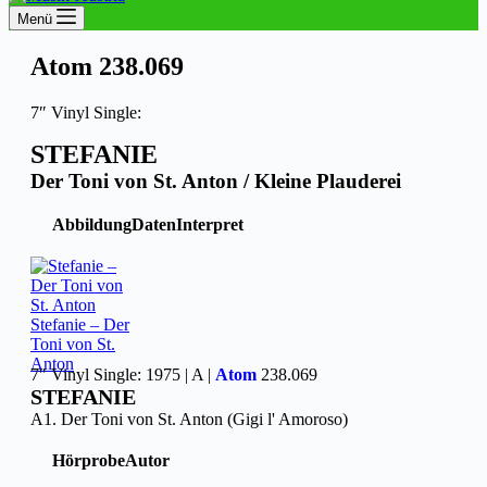
Menü
Atom 238.069
7″ Vinyl Single:
STEFANIE
Der Toni von St. Anton / Kleine Plauderei
Abbildung
Daten
Interpret
Stefanie – Der
Toni von St.
Anton
7″ Vinyl Single: 1975 | A |
Atom
238.069
STEFANIE
A1. Der Toni von St. Anton (Gigi l' Amoroso)
Hörprobe
Autor