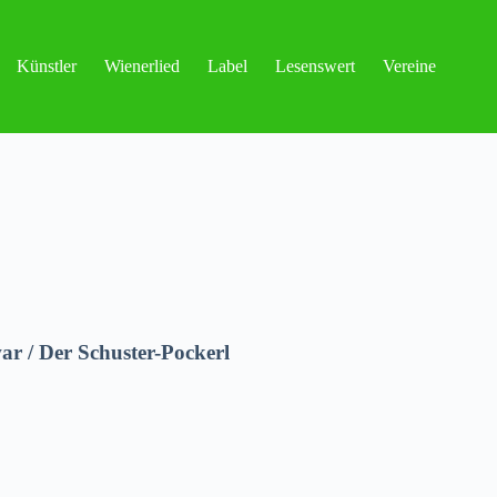
Künstler
Wienerlied
Label
Lesenswert
Vereine
r / Der Schuster-Pockerl