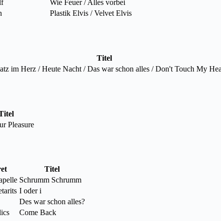
lf
Wie Feuer / Alles vorbei
n
Plastik Elvis / Velvet Elvis
Titel
atz im Herz / Heute Nacht / Das war schon alles / Don't Touch My Hea
Titel
ur Pleasure
et
Titel
apelle
Schrumm Schrumm
tarits
I oder i
Des war schon alles?
ics
Come Back