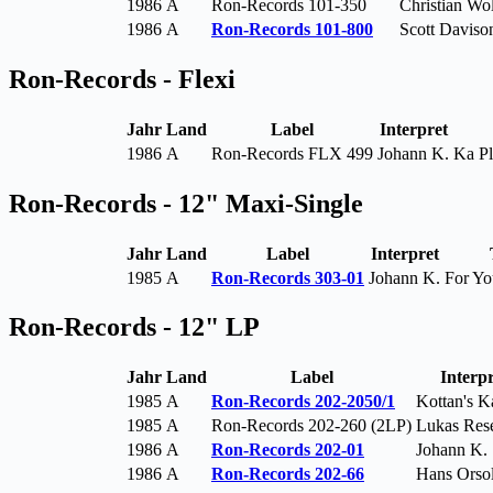
1986
A
Ron-Records 101-350
Christian Wo
1986
A
Ron-Records 101-800
Scott Daviso
Ron-Records - Flexi
Jahr
Land
Label
Interpret
1986
A
Ron-Records FLX 499
Johann K.
Ka Pl
Ron-Records - 12" Maxi-Single
Jahr
Land
Label
Interpret
1985
A
Ron-Records 303-01
Johann K.
For Yo
Ron-Records - 12" LP
Jahr
Land
Label
Interpr
1985
A
Ron-Records 202-2050/1
Kottan's K
1985
A
Ron-Records 202-260 (2LP)
Lukas Rese
1986
A
Ron-Records 202-01
Johann K.
1986
A
Ron-Records 202-66
Hans Orsol