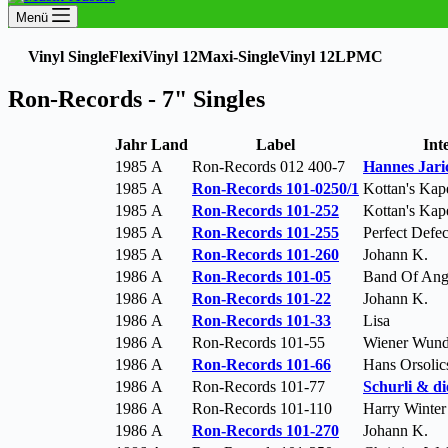
Menü
Vinyl Single
Flexi
Vinyl 12Maxi-Single
Vinyl 12LP
MC
Ron-Records - 7" Singles
Jahr
Land
Label
Int
1985
A
Ron-Records 012 400-7
Hannes Jari
1985
A
Ron-Records 101-0250/1
Kottan's Kap
1985
A
Ron-Records 101-252
Kottan's Kap
1985
A
Ron-Records 101-255
Perfect Defec
1985
A
Ron-Records 101-260
Johann K.
1986
A
Ron-Records 101-05
Band Of Ang
1986
A
Ron-Records 101-22
Johann K.
1986
A
Ron-Records 101-33
Lisa
1986
A
Ron-Records 101-55
Wiener Wund
1986
A
Ron-Records 101-66
Hans Orsolic
1986
A
Ron-Records 101-77
Schurli & d
1986
A
Ron-Records 101-110
Harry Winter
1986
A
Ron-Records 101-270
Johann K.