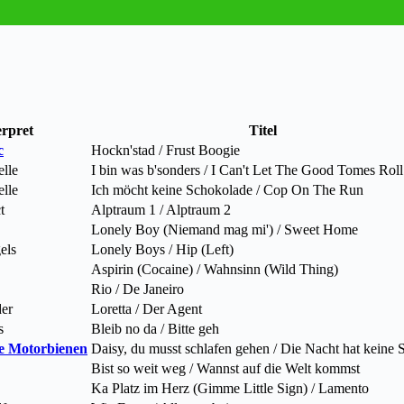
erpret
Titel
c
Hockn'stad / Frust Boogie
elle
I bin was b'sonders / I Can't Let The Good Tomes Roll
elle
Ich möcht keine Schokolade / Cop On The Run
t
Alptraum 1 / Alptraum 2
Lonely Boy (Niemand mag mi') / Sweet Home
els
Lonely Boys / Hip (Left)
Aspirin (Cocaine) / Wahnsinn (Wild Thing)
Rio / De Janeiro
er
Loretta / Der Agent
s
Bleib no da / Bitte geh
ie Motorbienen
Daisy, du musst schlafen gehen / Die Nacht hat keine 
Bist so weit weg / Wannst auf die Welt kommst
Ka Platz im Herz (Gimme Little Sign) / Lamento