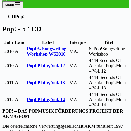
Menü
CD
Pop!
Pop! - 5" CD
Jahr
Land
Label
Interpret
Titel
Pop! 6. Songwriting
6. Pop!Songwriting
2010
A
V.A.
Workshop WS2010
Workshop
4444 Seconds Of
2010
A
Pop! Platte, Vol. 12
V.A.
Austrian Pop!-Music
– Vol. 12
4444 Seconds Of
2011
A
Pop! Platte, Vol. 13
V.A.
Austrian Pop!-Music
– Vol. 13
4444 Seconds Of
2012
A
Pop! Platte, Vol. 14
V.A.
Austrian Pop!-Music
– Vol. 14
POP! – DAS POPMUSIK FÖRDERUNGS PROJEKT DER
AKM/GFÖM
Die österreichische Verwertungsgesellschaft AKM führt seit 1997