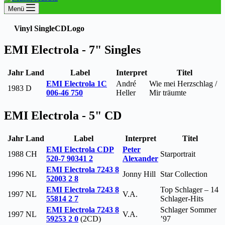
Menü
Vinyl Single
CD
Logo
EMI Electrola - 7" Singles
Jahr
Land
Label
Interpret
Titel
EMI Electrola 1C
André
Wie mei Herzschlag /
1983
D
006-46 750
Heller
Mir träumte
EMI Electrola - 5" CD
Jahr
Land
Label
Interpret
Titel
EMI Electrola CDP
Peter
1988
CH
Starportrait
520-7 90341 2
Alexander
EMI Electrola 7243 8
1996
NL
Jonny Hill
Star Collection
52003 2 8
EMI Electrola 7243 8
Top Schlager – 14
1997
NL
V.A.
55814 2 7
Schlager-Hits
EMI Electrola 7243 8
Schlager Sommer
1997
NL
V.A.
59253 2 0
(2CD)
’97