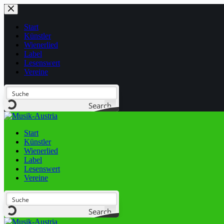
Start
Künstler
Wienerlied
Label
Lesenswert
Vereine
Search
Start
Künstler
Wienerlied
Label
Lesenswert
Vereine
Search