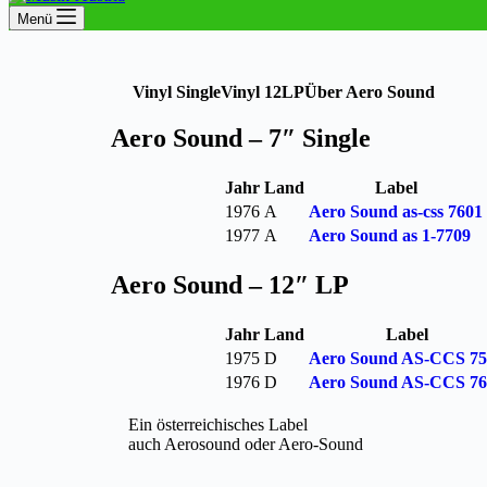
Menü
Vinyl Single
Vinyl 12LP
Über Aero Sound
Aero Sound – 7″ Single
Jahr
Land
Label
1976
A
Aero Sound as-css 7601
1977
A
Aero Sound as 1-7709
Aero Sound – 12″ LP
Jahr
Land
Label
1975
D
Aero Sound AS-CCS 75
1976
D
Aero Sound AS-CCS 76
Ein österreichisches Label
auch Aerosound oder Aero-Sound