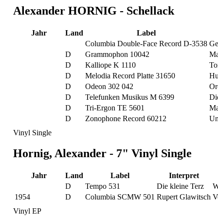
Alexander HORNIG - Schellack
Jahr
Land
Label
Columbia Double-Face Record D-3538
Ge
D
Grammophon 10042
Ma
D
Kalliope K 1110
To
D
Melodia Record Platte 31650
Hu
D
Odeon 302 042
Or
D
Telefunken Musikus M 6399
Di
D
Tri-Ergon TE 5601
Ma
D
Zonophone Record 60212
Un
Vinyl Single
Hornig, Alexander - 7" Vinyl Single
Jahr
Land
Label
Interpret
D
Tempo 531
Die kleine Terz
W
1954
D
Columbia SCMW 501
Rupert Glawitsch
V
Vinyl EP