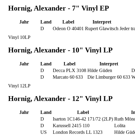
Hornig, Alexander - 7" Vinyl EP
Jahr
Land
Label
Interpret
D
Odeon O 40401
Rupert Glawitsch
Jeder tr
Vinyl 10LP
Hornig, Alexander - 10" Vinyl LP
Jahr
Land
Label
Interpret
D
Decca PLX 3108
Hilde Güden
D
D
Marcato 60 633
Die Limburger 60 633
W
Vinyl 12LP
Hornig, Alexander - 12" Vinyl LP
Jahr
Land
Label
I
D
Isarton 1C146-42 171/72 (2LP)
Ruth Mönc
D
Karussell 2415 110
Lolita
US
London Records LL 1323
Hilde Güd