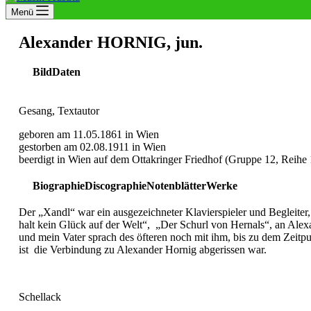
Menü
Alexander HORNIG, jun.
Bild
Daten
Gesang, Textautor
geboren am 11.05.1861 in Wien
gestorben am 02.08.1911 in Wien
beerdigt in Wien auf dem Ottakringer Friedhof (Gruppe 12, Reih
Biographie
Discographie
Notenblätter
Werke
Der „Xandl“ war ein ausgezeichneter Klavierspieler und Begleiter, 
halt kein Glück auf der Welt“, „Der Schurl von Hernals“, an Ale
und mein Vater sprach des öfteren noch mit ihm, bis zu dem Zeit
ist die Verbindung zu Alexander Hornig abgerissen war.
Schellack