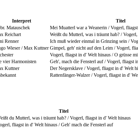
Interpret
Titel
br. Matauschek
Mei Muatterl war a Weanerin / Vogerl, fliagst
x Reichart
Weißt du Mutterl, was i träumt hab? / Vogerl, 
ni Renner
Ich muß wieder einmal in Grinzing sein / Voger
go Wieser / Max Kuttner
Gimpel, geh' nicht auf den Leim / Vogerl, flia
chester
Vogerl, fliagst in d' Welt hinaus / O grüsse m
e vier Harmonisten
Geh', mach die Fensterl auf / Vogerl, fliagst i
x Kuttner
Der Negersklave / Vogerl, fliagst in d' Welt h
bekannt
Rattenfänger-Walzer / Vogerl, fliagst in d' We
Titel
eißt du Mutterl, was i träumt hab? / Vogerl, fliagst in d' Welt hinaus
ogerl, fliagst in d' Welt hinaus / Geh' mach die Fensterl auf