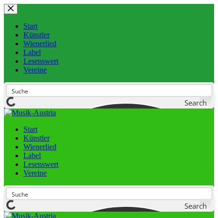
Start
Künstler
Wienerlied
Label
Lesenswert
Vereine
Search
Start
Künstler
Wienerlied
Label
Lesenswert
Vereine
Search