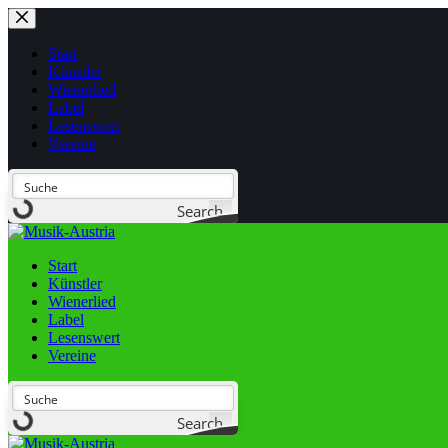
Start
Künstler
Wienerlied
Label
Lesenswert
Vereine
Search
Start
Künstler
Wienerlied
Label
Lesenswert
Vereine
Search