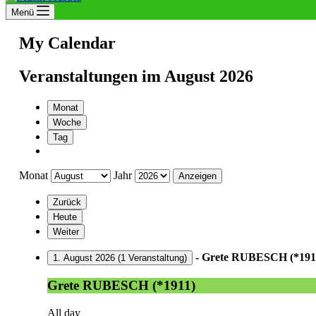
Menü
My Calendar
Veranstaltungen im August 2026
Monat
Woche
Tag
Monat
Jahr
Zurück
Heute
Weiter
-
Grete RUBESCH (*191
1. August 2026
(1 Veranstaltung)
Grete RUBESCH (*1911)
All day