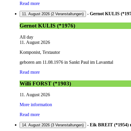
Read more
-
Gernot KULIS (*197
11. August 2026
(2 Veranstaltungen)
Gernot KULIS (*1976)
All day
11. August 2026
Komponist, Textautor
geboren am 11.08.1976 in Sankt Paul im Lavanttal
Read more
Willi FORST (*1903)
11. August 2026
More information
Read more
-
Eik BREIT (*1954)
u
14. August 2026
(3 Veranstaltungen)