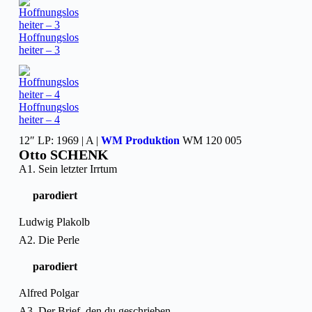
Hoffnungslos
heiter – 3
Hoffnungslos
heiter – 4
12″ LP: 1969 | A |
WM Produktion
WM 120 005
Otto SCHENK
A1. Sein letzter Irrtum
parodiert
Ludwig Plakolb
A2. Die Perle
parodiert
Alfred Polgar
A3. Der Brief, den du geschrieben