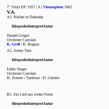
7″ Vinyl EP: 1957 | A |
Viennaphon
1062
V.A.
A1. Nächte in Dalmatia
Hörprobe
Interpret
Autor
Harald Gregor
Orchester Carrolan
K. Grell
/ K. Bognar
A2. Armer Tino
Hörprobe
Interpret
Autor
Eddie Singer
Orchester Carrolan
H. Zeisner / Tambour / H. Gärtner
B1. Ein Lied aus weiter Ferne
Hörprobe
Interpret
Autor