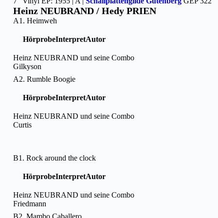
7″ Vinyl EP: 1955 | A |
Schallplattengilde Gutenberg
GEP 322
Heinz NEUBRAND / Hedy PRIEN
A1. Heimweh
Hörprobe
Interpret
Autor
Heinz NEUBRAND und seine Combo
Gilkyson
A2. Rumble Boogie
Hörprobe
Interpret
Autor
Heinz NEUBRAND und seine Combo
Curtis
B1. Rock around the clock
Hörprobe
Interpret
Autor
Heinz NEUBRAND und seine Combo
Friedmann
B2. Mambo Caballero