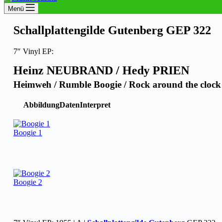
Menü
Schallplattengilde Gutenberg GEP 322
7″ Vinyl EP:
Heinz NEUBRAND / Hedy PRIEN
Heimweh / Rumble Boogie / Rock around the cloc
Abbildung
Daten
Interpret
Boogie 1
Boogie 2