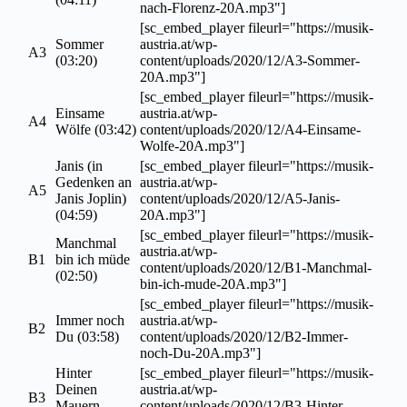
nach-Florenz-20A.mp3"]
[sc_embed_player fileurl="https://musik-
Sommer
austria.at/wp-
A3
(03:20)
content/uploads/2020/12/A3-Sommer-
20A.mp3"]
[sc_embed_player fileurl="https://musik-
Einsame
austria.at/wp-
A4
Wölfe (03:42)
content/uploads/2020/12/A4-Einsame-
Wolfe-20A.mp3"]
Janis (in
[sc_embed_player fileurl="https://musik-
Gedenken an
austria.at/wp-
A5
Janis Joplin)
content/uploads/2020/12/A5-Janis-
(04:59)
20A.mp3"]
[sc_embed_player fileurl="https://musik-
Manchmal
austria.at/wp-
B1
bin ich müde
content/uploads/2020/12/B1-Manchmal-
(02:50)
bin-ich-mude-20A.mp3"]
[sc_embed_player fileurl="https://musik-
Immer noch
austria.at/wp-
B2
Du (03:58)
content/uploads/2020/12/B2-Immer-
noch-Du-20A.mp3"]
Hinter
[sc_embed_player fileurl="https://musik-
Deinen
austria.at/wp-
B3
Mauern
content/uploads/2020/12/B3-Hinter-