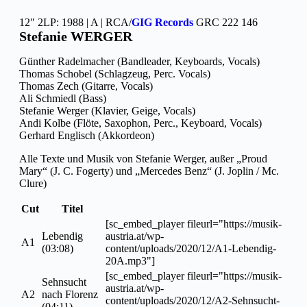
12″ 2LP: 1988 | A | RCA/
GIG Records
GRC 222 146
Stefanie WERGER
Günther Radelmacher (Bandleader, Keyboards, Vocals)
Thomas Schobel (Schlagzeug, Perc. Vocals)
Thomas Zech (Gitarre, Vocals)
Ali Schmiedl (Bass)
Stefanie Werger (Klavier, Geige, Vocals)
Andi Kolbe (Flöte, Saxophon, Perc., Keyboard, Vocals)
Gerhard Englisch (Akkordeon)
Alle Texte und Musik von Stefanie Werger, außer „Proud
Mary“ (J. C. Fogerty) und „Mercedes Benz“ (J. Joplin / Mc.
Clure)
Cut
Titel
[sc_embed_player fileurl="https://musik-
Lebendig
austria.at/wp-
A1
(03:08)
content/uploads/2020/12/A1-Lebendig-
20A.mp3"]
[sc_embed_player fileurl="https://musik-
Sehnsucht
austria.at/wp-
A2
nach Florenz
content/uploads/2020/12/A2-Sehnsucht-
(04:11)