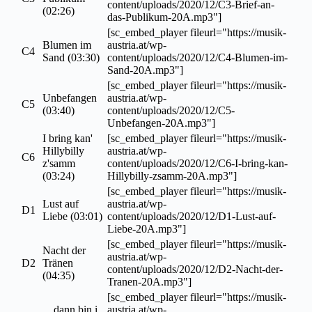
content/uploads/2020/12/C3-Brief-an-
(02:26)
das-Publikum-20A.mp3"]
[sc_embed_player fileurl="https://musik-
Blumen im
austria.at/wp-
C4
Sand (03:30)
content/uploads/2020/12/C4-Blumen-im-
Sand-20A.mp3"]
[sc_embed_player fileurl="https://musik-
Unbefangen
austria.at/wp-
C5
(03:40)
content/uploads/2020/12/C5-
Unbefangen-20A.mp3"]
I bring kan'
[sc_embed_player fileurl="https://musik-
Hillybilly
austria.at/wp-
C6
z'samm
content/uploads/2020/12/C6-I-bring-kan-
(03:24)
Hillybilly-zsamm-20A.mp3"]
[sc_embed_player fileurl="https://musik-
Lust auf
austria.at/wp-
D1
Liebe (03:01)
content/uploads/2020/12/D1-Lust-auf-
Liebe-20A.mp3"]
[sc_embed_player fileurl="https://musik-
Nacht der
austria.at/wp-
D2
Tränen
content/uploads/2020/12/D2-Nacht-der-
(04:35)
Tranen-20A.mp3"]
[sc_embed_player fileurl="https://musik-
... dann bin i
austria.at/wp-