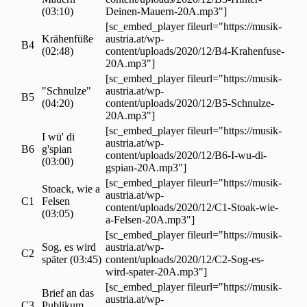
(03:10)
Deinen-Mauern-20A.mp3"]
[sc_embed_player fileurl="https://musik-
Krähenfüße
austria.at/wp-
B4
(02:48)
content/uploads/2020/12/B4-Krahenfuse-
20A.mp3"]
[sc_embed_player fileurl="https://musik-
"Schnulze"
austria.at/wp-
B5
(04:20)
content/uploads/2020/12/B5-Schnulze-
20A.mp3"]
[sc_embed_player fileurl="https://musik-
I wü' di
austria.at/wp-
B6
g'spian
content/uploads/2020/12/B6-I-wu-di-
(03:00)
gspian-20A.mp3"]
[sc_embed_player fileurl="https://musik-
Stoack, wie a
austria.at/wp-
C1
Felsen
content/uploads/2020/12/C1-Stoak-wie-
(03:05)
a-Felsen-20A.mp3"]
[sc_embed_player fileurl="https://musik-
Sog, es wird
austria.at/wp-
C2
später (03:45)
content/uploads/2020/12/C2-Sog-es-
wird-spater-20A.mp3"]
[sc_embed_player fileurl="https://musik-
Brief an das
austria.at/wp-
C3
Publikum