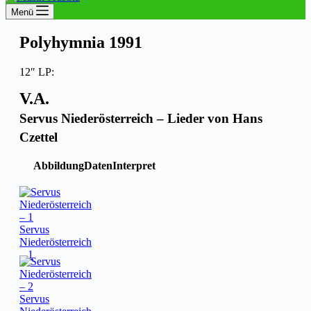
Menü
Polyhymnia 1991
12″ LP:
V.A.
Servus Niederösterreich – Lieder von Hans
Czettel
Abbildung
Daten
Interpret
Servus
Niederösterreich
– 1
Servus