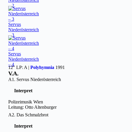
Niederösterreich
– 2
Servus
Niederösterreich
– 3
Servus
Niederösterreich
– 4
12″ LP: A |
Polyhymnia
1991
V.A.
A1. Servus Niederösterreich
Interpret
Polizeimusik Wien
Leitung: Otto Altenburger
A2. Das Schmalzbrot
Interpret