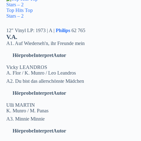
Top Hits Top
Stars – 2
12″ Vinyl LP: 1973 | A |
Philips
62 765
V.A.
A1. Auf Wiederseh'n, ihr Freunde mein
Hörprobe
Interpret
Autor
Vicky LEANDROS
A. Flor / K. Munro / Leo Leandros
A2. Du bist das allerschönste Mädchen
Hörprobe
Interpret
Autor
Ulli MARTIN
K. Munro / M. Panas
A3. Minnie Minnie
Hörprobe
Interpret
Autor