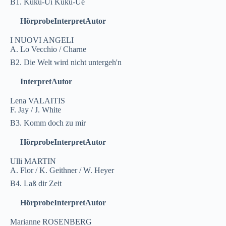
B1. Kuku-Ui Kuku-Ue
Hörprobe
Interpret
Autor
I NUOVI ANGELI
A. Lo Vecchio / Charne
B2. Die Welt wird nicht untergeh'n
Interpret
Autor
Lena VALAITIS
F. Jay / J. White
B3. Komm doch zu mir
Hörprobe
Interpret
Autor
Ulli MARTIN
A. Flor / K. Geithner / W. Heyer
B4. Laß dir Zeit
Hörprobe
Interpret
Autor
Marianne ROSENBERG