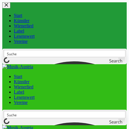
Start
Künstler
Wienerlied
Label
Lesenswert
Vereine
Search
Start
Künstler
Wienerlied
Label
Lesenswert
Vereine
Search