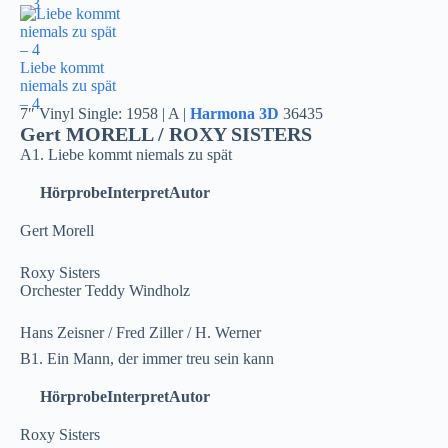
– 3
Liebe kommt
niemals zu spät
– 4
7″ Vinyl Single: 1958 | A |
Harmona 3D
36435
Gert MORELL / ROXY SISTERS
A1. Liebe kommt niemals zu spät
Hörprobe
Interpret
Autor
Gert Morell
Roxy Sisters
Orchester Teddy Windholz
Hans Zeisner / Fred Ziller / H. Werner
B1. Ein Mann, der immer treu sein kann
Hörprobe
Interpret
Autor
Roxy Sisters