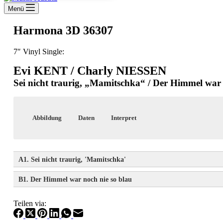
Menü
Harmona 3D 36307
7″ Vinyl Single:
Evi KENT / Charly NIESSEN
Sei nicht traurig, „Mamitschka“ / Der Himmel war 
Abbildung
Daten
Interpret
7″ Vinyl Single: 1956 | A |
Evi KENT / Charly NIESSEN
Harmona 3D
36307
A1. Sei nicht traurig, 'Mamitschka'
B1. Der Himmel war noch nie so blau
Hörprobe
Interpret
Autor
Film
Teilen via:
Hörprobe
Interpret
Autor
Evi Kent
Norbert Schulze / Balz
aus dem Film „Mamitschka“