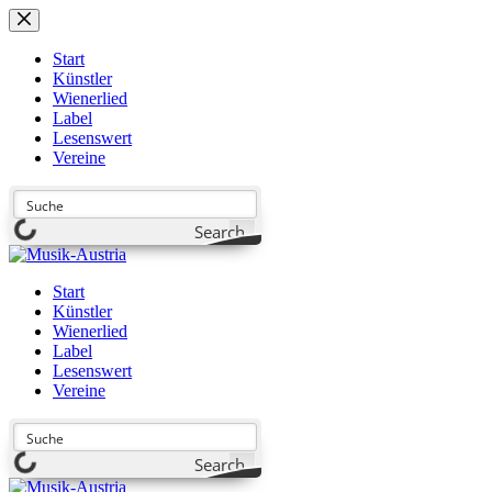
Zum
Inhalt
springen
Start
Künstler
Wienerlied
Label
Lesenswert
Vereine
Search
Start
Künstler
Wienerlied
Label
Lesenswert
Vereine
Search