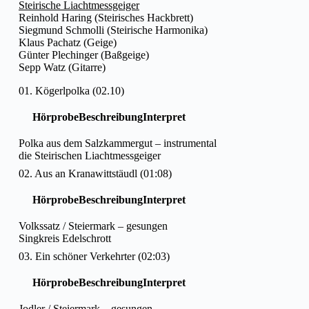
Steirische Liachtmessgeiger
Reinhold Haring (Steirisches Hackbrett)
Siegmund Schmolli (Steirische Harmonika)
Klaus Pachatz (Geige)
Günter Plechinger (Baßgeige)
Sepp Watz (Gitarre)
01. Kögerlpolka (02.10)
Hörprobe
Beschreibung
Interpret
Polka aus dem Salzkammergut – instrumental
die Steirischen Liachtmessgeiger
02. Aus an Kranawittstäudl (01:08)
Hörprobe
Beschreibung
Interpret
Volkssatz / Steiermark – gesungen
Singkreis Edelschrott
03. Ein schöner Verkehrter (02:03)
Hörprobe
Beschreibung
Interpret
Jodler / Steiermark – gesungen