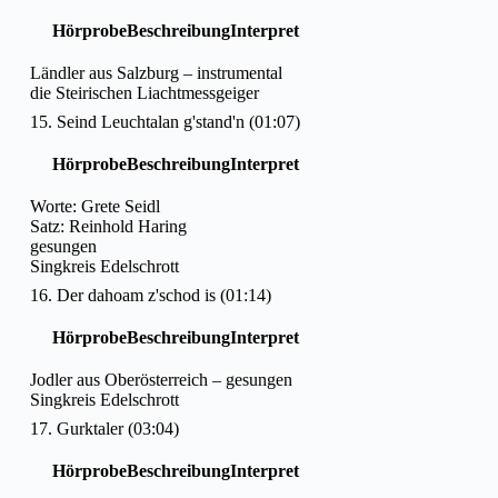
Hörprobe
Beschreibung
Interpret
Ländler aus Salzburg – instrumental
die Steirischen Liachtmessgeiger
15. Seind Leuchtalan g'stand'n (01:07)
Hörprobe
Beschreibung
Interpret
Worte: Grete Seidl
Satz: Reinhold Haring
gesungen
Singkreis Edelschrott
16. Der dahoam z'schod is (01:14)
Hörprobe
Beschreibung
Interpret
Jodler aus Oberösterreich – gesungen
Singkreis Edelschrott
17. Gurktaler (03:04)
Hörprobe
Beschreibung
Interpret