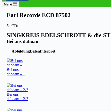
Menü
Earl Records ECD 87502
5″ CD:
SINGKREIS EDELSCHROTT & die S
Bei uns dahoam
Abbildung
Daten
Interpret
Bei uns
dahoam – 1
Bei uns
dahoam – 2-3