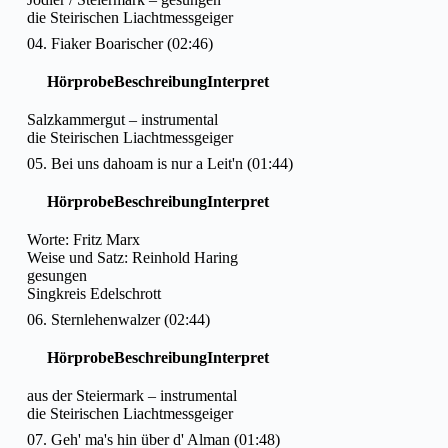
die Steirischen Liachtmessgeiger
04. Fiaker Boarischer (02:46)
Hörprobe
Beschreibung
Interpret
Salzkammergut – instrumental
die Steirischen Liachtmessgeiger
05. Bei uns dahoam is nur a Leit'n (01:44)
Hörprobe
Beschreibung
Interpret
Worte: Fritz Marx
Weise und Satz: Reinhold Haring
gesungen
Singkreis Edelschrott
06. Sternlehenwalzer (02:44)
Hörprobe
Beschreibung
Interpret
aus der Steiermark – instrumental
die Steirischen Liachtmessgeiger
07. Geh' ma's hin über d' Alman (01:48)