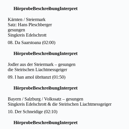
Hörprobe
Beschreibung
Interpret
Kärnten / Steiermark
Satz: Hans Pleschberger
gesungen
Singkreis Edelschrott
08. Da Saarstoana (02:00)
Hörprobe
Beschreibung
Interpret
Jodler aus der Steiermark – gesungen
die Steirischen Liachtmessgeiger
09. I han amol übritanzt (01:50)
Hörprobe
Beschreibung
Interpret
Bayern / Salzburg / Volkssatz – gesungen
Singkreis Edelschrott & die Steirischen Liachtmessgeiger
10. Der Schneidige (02:10)
Hörprobe
Beschreibung
Interpret