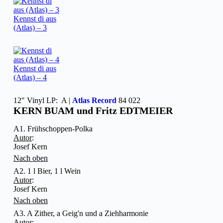
Kennst di aus
(Atlas) – 3
Kennst di aus
(Atlas) – 4
12″ Vinyl LP: A |
Atlas Record
84 022
KERN BUAM und Fritz EDTMEIER
A1. Frühschoppen-Polka
Autor
:
Josef Kern
Nach oben
A2. 1 l Bier, 1 l Wein
Autor
:
Josef Kern
Nach oben
A3. A Zither, a Geig'n und a Ziehharmonie
Autor
: