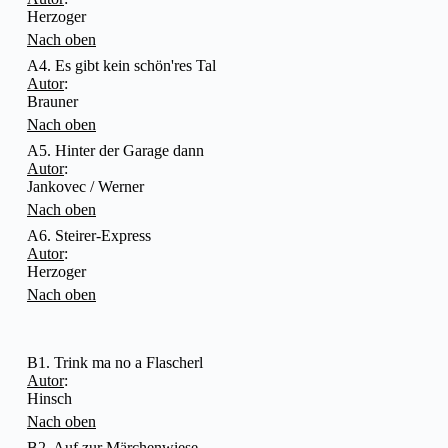
Herzoger
Nach oben
A4. Es gibt kein schön'res Tal
Autor
:
Brauner
Nach oben
A5. Hinter der Garage dann
Autor
:
Jankovec / Werner
Nach oben
A6. Steirer-Express
Autor
:
Herzoger
Nach oben
B1. Trink ma no a Flascherl
Autor
:
Hinsch
Nach oben
B2. Auf zur Märchenwiese