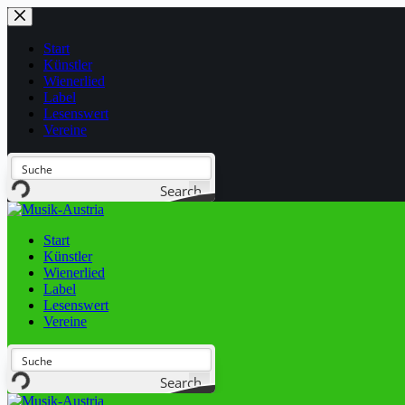
Start
Künstler
Wienerlied
Label
Lesenswert
Vereine
Search
Start
Künstler
Wienerlied
Label
Lesenswert
Vereine
Search