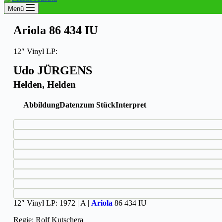
Menü
Ariola 86 434 IU
12″ Vinyl LP:
Udo JÜRGENS
Helden, Helden
Abbildung
Daten
zum Stück
Interpret
12″ Vinyl LP: 1972 | A |
Ariola
86 434 IU
Regie: Rolf Kutschera