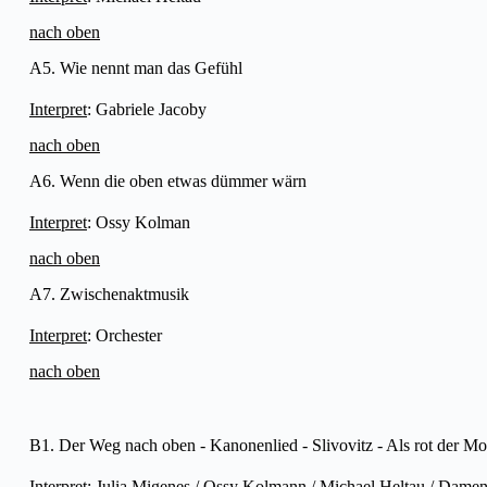
nach oben
A5. Wie nennt man das Gefühl
Interpret
: Gabriele Jacoby
nach oben
A6. Wenn die oben etwas dümmer wärn
Interpret
: Ossy Kolman
nach oben
A7. Zwischenaktmusik
Interpret
: Orchester
nach oben
B1. Der Weg nach oben - Kanonenlied - Slivovitz - Als rot der M
Interpret
: Julia Migenes / Ossy Kolmann / Michael Heltau / Dame