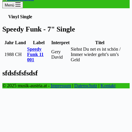
Menü
Vinyl Single
Speedy Funk - 7" Single
Jahr
Land
Label
Interpret
Titel
Speedy
Siehst Du net es ist schön /
Gery
1988
CH
Funk 11
Immer wieder geht’s um’s
David
001
Geld
sfdsfsfsfsdsf
© 2025 musik-austria.at -
Impressum
|
Datenschutz
|
Kontakt