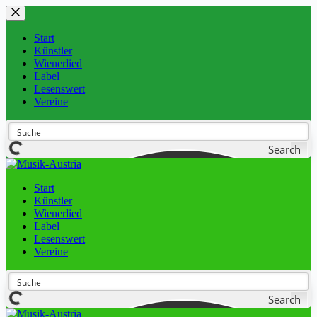
Start
Künstler
Wienerlied
Label
Lesenswert
Vereine
Search
Start
Künstler
Wienerlied
Label
Lesenswert
Vereine
Search