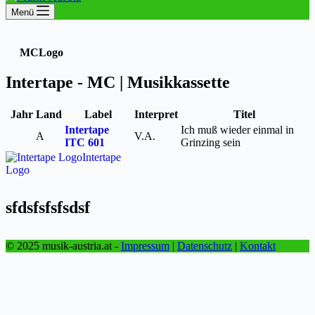
Menü
MC
Logo
Intertape - MC | Musikkassette
Jahr
Land
Label
Interpret
Titel
Intertape
Ich muß wieder einmal in
A
V.A.
ITC 601
Grinzing sein
Intertape
Logo
sfdsfsfsfsdsf
© 2025 musik-austria.at -
Impressum
|
Datenschutz
|
Kontakt