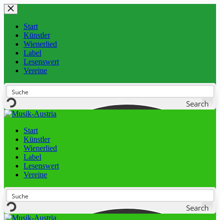
Start
Künstler
Wienerlied
Label
Lesenswert
Vereine
Search
Start
Künstler
Wienerlied
Label
Lesenswert
Vereine
Search