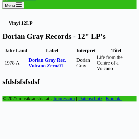
Menü
Vinyl
12LP
Dorian Gray Records - 12" LP's
Jahr
Land
Label
Interpret
Titel
Life from the
Dorian Gray Rec.
Dorian
1978
A
Centre of a
Volcano Zero/01
Gray
Volcano
sfdsfsfsfsdsf
© 2025 musik-austria.at -
Impressum
|
Datenschutz
|
Kontakt