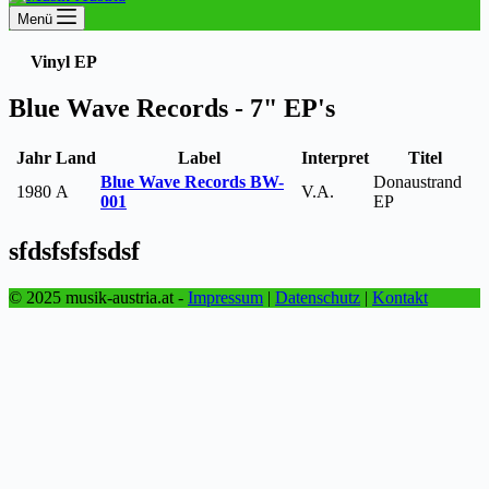
Menü
Vinyl EP
Blue Wave Records - 7" EP's
Jahr
Land
Label
Interpret
Titel
Blue Wave Records BW-
Donaustrand
1980
A
V.A.
001
EP
sfdsfsfsfsdsf
© 2025 musik-austria.at -
Impressum
|
Datenschutz
|
Kontakt