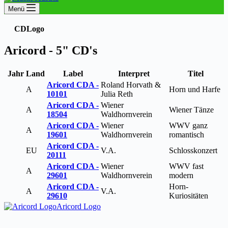
Menü
CD
Logo
Aricord - 5" CD's
Jahr
Land
Label
Interpret
Titel
Aricord CDA -
Roland Horvath &
A
Horn und Harfe
10101
Julia Reth
Aricord CDA -
Wiener
A
Wiener Tänze
18504
Waldhornverein
Aricord CDA -
Wiener
WWV ganz
A
19601
Waldhornverein
romantisch
Aricord CDA -
EU
V.A.
Schlosskonzert
20111
Aricord CDA -
Wiener
WWV fast
A
29601
Waldhornverein
modern
Aricord CDA -
Horn-
A
V.A.
29610
Kuriositäten
Aricord Logo