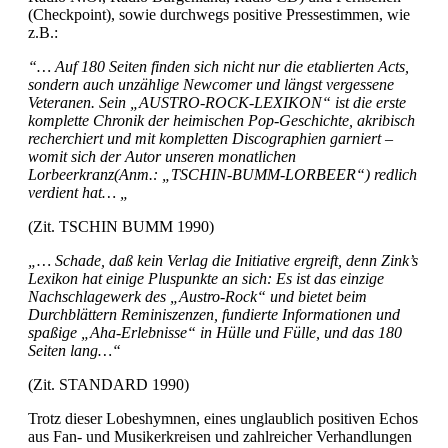
(Checkpoint), sowie durchwegs positive Pressestimmen, wie
z.B.:
“… Auf 180 Seiten finden sich nicht nur die etablierten Acts,
sondern auch unzählige Newcomer und längst vergessene
Veteranen. Sein „AUSTRO-ROCK-LEXIKON“ ist die erste
komplette Chronik der heimischen Pop-Geschichte, akribisch
recherchiert und mit kompletten Discographien garniert –
womit sich der Autor unseren monatlichen
Lorbeerkranz
(Anm.: „TSCHIN-BUMM-LORBEER“) redlich
verdient hat… „
(Zit. TSCHIN BUMM 1990)
„… Schade, daß kein Verlag die Initiative ergreift, denn Zink’s
Lexikon hat einige Pluspunkte an sich: Es ist das einzige
Nachschlagewerk des „Austro-Rock“ und bietet beim
Durchblättern Reminiszenzen, fundierte Informationen und
spaßige „Aha-Erlebnisse“ in Hülle und Fülle, und das 180
Seiten lang…“
(Zit. STANDARD 1990)
Trotz dieser Lobeshymnen, eines unglaublich positiven Echos
aus Fan- und Musikerkreisen und zahlreicher Verhandlungen